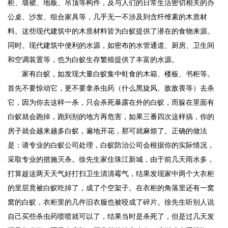
柜、墙裙、地板、吊顶等构件，及与人们的日常生活密切相关的办
公桌、沙发、组合家具等，几乎无一不涉及到含纤维素的木质材
料。这些现代建筑中的木质材料皆为白蚁提供了潜在的食物来源。
同时。现代建筑中便利的水源，如密布的水管通道、厨房、卫生间
和空调装置等，也为白蚁生存繁殖提供了丰富的水源。
家有白蚁，如发现大量白蚁集中蛀食的木箱、楼板、书柜等。
首先不要惊动它，更不要拿杀虫药（什么黑旋风、敌敌畏等）去杀
它，因为你去这样一杀，只会杀死暴露在外的白蚁，而躲在里面有
白蚁就会跑掉，跑到别的地方再危害，如果三番四次这样搞，你的
房子就会越来越多白蚁，遍地开花，那可就麻烦了。正确的做法
是：请专业的白蚁公司处理，白蚁防治公司会根据你的实际情况，
采取专业的措施灭杀。徐先生家住珠江新城，由于前几天雨水多，
打算趁这两天天气好打扫卫生清清霉气，结果发现家中两个大衣柜
的里层竟被白蚁吃掉了，成了个空架子。在衣柜的角落里还有一窝
窝的白蚁，衣柜里的几件旧衣服也被咬成了碎片。徐先生听别人说
自己买些杀虫药喷喷就可以了，结果当时是杀死了，但是过几天发