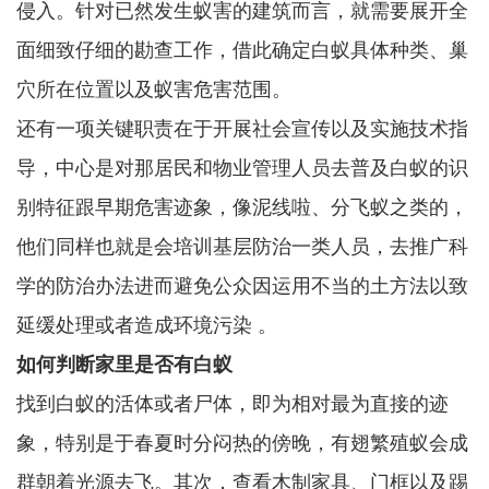
侵入。针对已然发生蚁害的建筑而言，就需要展开全
面细致仔细的勘查工作，借此确定白蚁具体种类、巢
穴所在位置以及蚁害危害范围。
还有一项关键职责在于开展社会宣传以及实施技术指
导，中心是对那居民和物业管理人员去普及白蚁的识
别特征跟早期危害迹象，像泥线啦、分飞蚁之类的，
他们同样也就是会培训基层防治一类人员，去推广科
学的防治办法进而避免公众因运用不当的土方法以致
延缓处理或者造成环境污染 。
如何判断家里是否有白蚁
找到白蚁的活体或者尸体，即为相对最为直接的迹
象，特别是于春夏时分闷热的傍晚，有翅繁殖蚁会成
群朝着光源去飞。其次，查看木制家具、门框以及踢